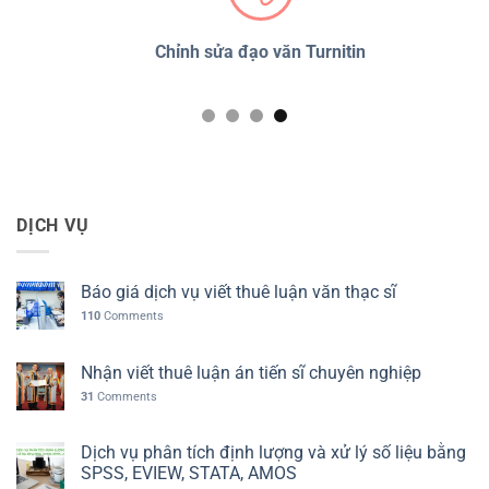
PSS
Chỉnh sửa đạo văn Turnitin
D
DỊCH VỤ
Báo giá dịch vụ viết thuê luận văn thạc sĩ
110
Comments
Nhận viết thuê luận án tiến sĩ chuyên nghiệp
31
Comments
Dịch vụ phân tích định lượng và xử lý số liệu bằng
SPSS, EVIEW, STATA, AMOS