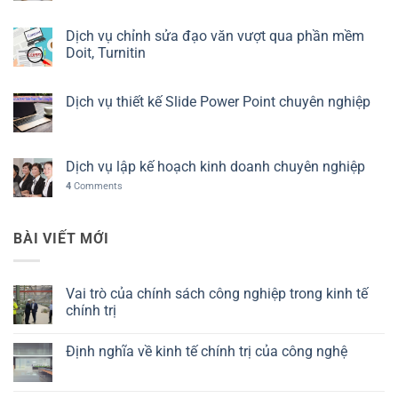
Dịch vụ chỉnh sửa đạo văn vượt qua phần mềm
Doit, Turnitin
Dịch vụ thiết kế Slide Power Point chuyên nghiệp
Dịch vụ lập kế hoạch kinh doanh chuyên nghiệp
4
Comments
BÀI VIẾT MỚI
Vai trò của chính sách công nghiệp trong kinh tế
chính trị
Không
có
Định nghĩa về kinh tế chính trị của công nghệ
bình
luận
Không
ở
có
Vai
bình
trò