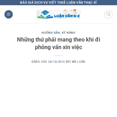
Bỏ
BÁO GIÁ DỊCH VỤ VIẾT THUÊ LUẬN VĂN THẠC SĨ
qua
nội
dung
HƯỚNG DẪN
,
KỸ NĂNG
Những thứ phải mang theo khi đi
phỏng vấn xin việc
ĐĂNG VÀO
24/10/2013
BỞI
MR.LUÂN