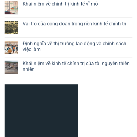
luận
Khái niệm về chính trị kinh tế vĩ mô
của
ở
chính
Định
Không
sách
nghĩa
có
công
về
bình
nghiệp
kinh
luận
Vai trò của công đoàn trong nền kinh tế chính trị
trong
tế
ở
kinh
chính
Khái
Không
tế
trị
niệm
có
chính
của
về
bình
trị
công
chính
luận
Định nghĩa về thị trường lao động và chính sách
nghệ
trị
ở
việc làm
kinh
Vai
tế
trò
Không
vĩ
của
có
mô
công
Khái niệm về kinh tế chính trị của tài nguyên thiên
bình
đoàn
luận
nhiên
trong
ở
nền
Định
Không
kinh
nghĩa
có
tế
về
bình
chính
thị
luận
trị
trường
ở
lao
Khái
động
niệm
và
về
chính
kinh
sách
tế
việc
chính
làm
trị
của
tài
nguyên
thiên