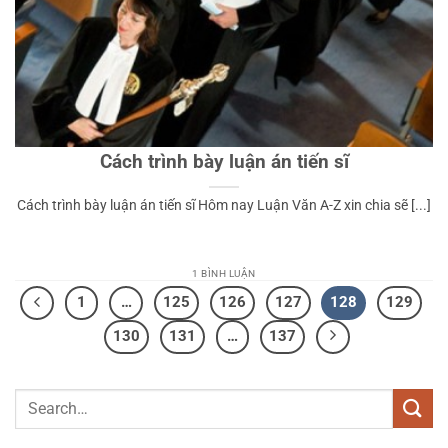
Cách trình bày luận án tiến sĩ
Cách trình bày luận án tiến sĩ Hôm nay Luận Văn A-Z xin chia sẽ [...]
1 BÌNH LUẬN
1
…
125
126
127
128
129
130
131
…
137