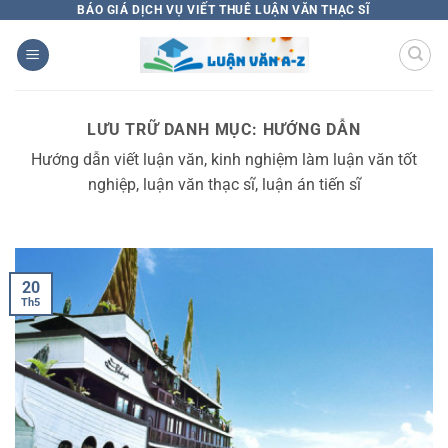
Bỏ
BÁO GIÁ DỊCH VỤ VIẾT THUÊ LUẬN VĂN THẠC SĨ
qua
nội
dung
LƯU TRỮ DANH MỤC:
HƯỚNG DẪN
Hướng dẫn viết luận văn, kinh nghiệm làm luận văn tốt
nghiệp, luận văn thạc sĩ, luận án tiến sĩ
20
Th5