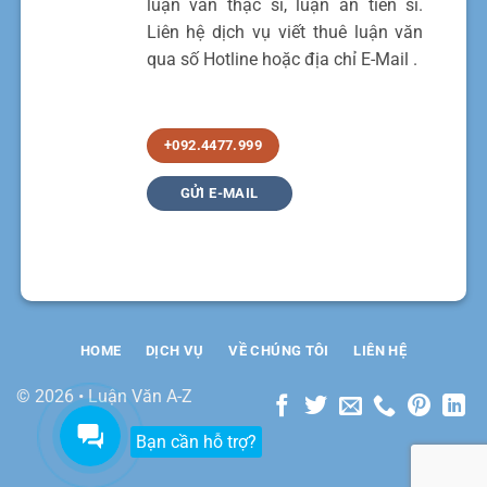
luận văn thạc sĩ, luận án tiến sĩ.
Liên hệ dịch vụ viết thuê luận văn
qua số Hotline hoặc địa chỉ E-Mail .
+092.4477.999
GỬI E-MAIL
HOME
DỊCH VỤ
VỀ CHÚNG TÔI
LIÊN HỆ
© 2026 • Luận Văn A-Z
Bạn cần hỗ trợ?