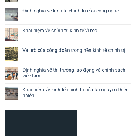
Không
có
Định nghĩa về kinh tế chính trị của công nghệ
bình
luận
Không
ở
có
Vai
bình
trò
luận
Khái niệm về chính trị kinh tế vĩ mô
của
ở
chính
Định
Không
sách
nghĩa
có
công
về
bình
nghiệp
kinh
luận
Vai trò của công đoàn trong nền kinh tế chính trị
trong
tế
ở
kinh
chính
Khái
Không
tế
trị
niệm
có
chính
của
về
bình
trị
công
chính
luận
Định nghĩa về thị trường lao động và chính sách
nghệ
trị
ở
việc làm
kinh
Vai
tế
trò
Không
vĩ
của
có
mô
công
Khái niệm về kinh tế chính trị của tài nguyên thiên
bình
đoàn
luận
nhiên
trong
ở
nền
Định
Không
kinh
nghĩa
có
tế
về
bình
chính
thị
luận
trị
trường
ở
lao
Khái
động
niệm
và
về
chính
kinh