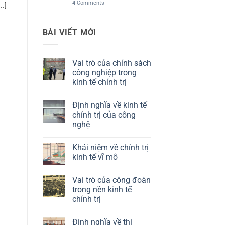
4
Comments
..]
BÀI VIẾT MỚI
Vai trò của chính sách
công nghiệp trong
kinh tế chính trị
Không
có
Định nghĩa về kinh tế
bình
luận
chính trị của công
ở
nghệ
Vai
trò
Không
của
có
chính
Khái niệm về chính trị
bình
sách
luận
kinh tế vĩ mô
công
ở
nghiệp
Định
Không
trong
nghĩa
có
kinh
Vai trò của công đoàn
về
bình
tế
kinh
luận
trong nền kinh tế
chính
tế
ở
trị
chính trị
chính
Khái
trị
niệm
Không
của
về
có
công
chính
Định nghĩa về thị
bình