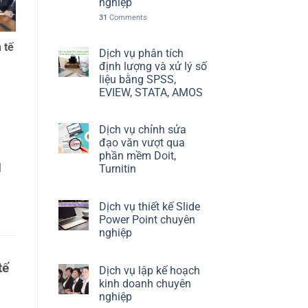
nghiệp
31
Comments
 tế
Dịch vụ phân tích
định lượng và xử lý số
liệu bằng SPSS,
EVIEW, STATA, AMOS
Dịch vụ chỉnh sửa
đạo văn vượt qua
phần mềm Doit,
]
Turnitin
Dịch vụ thiết kế Slide
Power Point chuyên
nghiệp
tế
Dịch vụ lập kế hoạch
kinh doanh chuyên
nghiệp