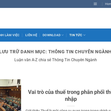
Ho
NH LÀM VIỆC
LIÊN HỆ
DOWNLOAD
TIN TỨC
LƯU TRỮ DANH MỤC:
THÔNG TIN CHUYÊN NGÀN
Luận văn A-Z chia sẻ Thông Tin Chuyên Ngành
Vai trò của thuế trong phân phối t
nhập
Giới thiệu Thuế là một công cụ quan trọng trong chính 