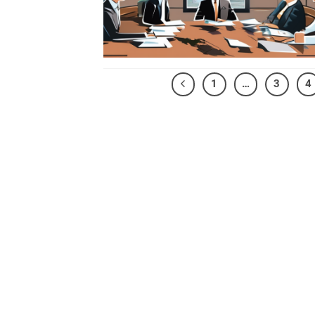
1
…
3
4