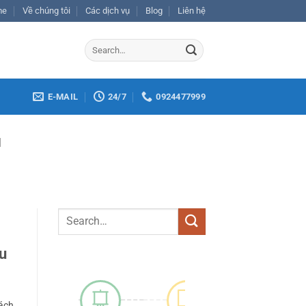
me
Về chúng tôi
Các dịch vụ
Blog
Liên hệ
E-MAIL
24/7
0924477999
H
hu
sách