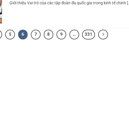
Giới thiệu Vai trò của các tập đoàn đa quốc gia trong kinh tế chính [.
5
6
7
8
9
…
331