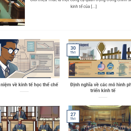
kinh tế của [...]
Dịch vụ viết
thuê luận văn
thạc sĩ
30
Th1
 niệm về kinh tế học thể chế
Định nghĩa về các mô hình p
triển kinh tế
27
Th1