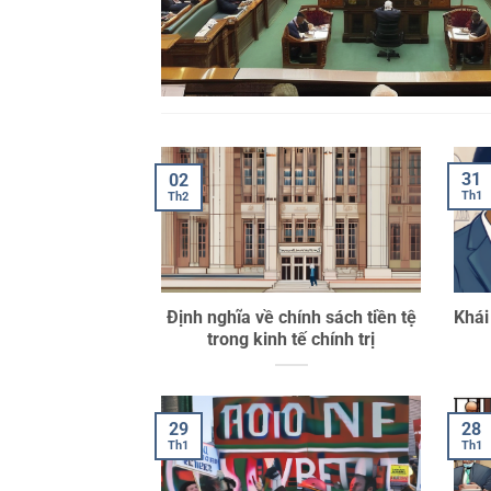
31
02
Th1
Th2
Định nghĩa về chính sách tiền tệ
Khái
trong kinh tế chính trị
29
28
Th1
Th1