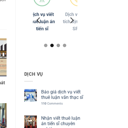
Dịch vụ viết
Dịch vụ phân
Chỉnh sửa
thuê luận án
tích định lượng
đạo văn
tiến sĩ
SPSS
Turnitin
DỊCH VỤ
hát
Báo giá dịch vụ viết
thuê luận văn thạc sĩ
110
Comments
Nhận viết thuê luận
án tiến sĩ chuyên