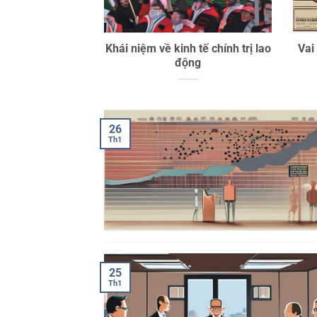
Khái niệm về kinh tế chính trị lao
Vai
động
26
Th1
25
Th1