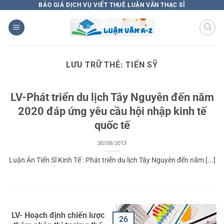
Bỏ
BÁO GIÁ DỊCH VỤ VIẾT THUÊ LUẬN VĂN THẠC SĨ
qua
nội
dung
LƯU TRỮ THẺ:
TIẾN SỸ
LV-Phát triển du lịch Tây Nguyên đến năm
2020 đáp ứng yêu cầu hội nhập kinh tế
quốc tế
30/08/2013
Luận Án Tiến Sĩ Kinh Tế : Phát triển du lịch Tây Nguyên đến năm [...]
LV- Hoạch định chiến lược
26