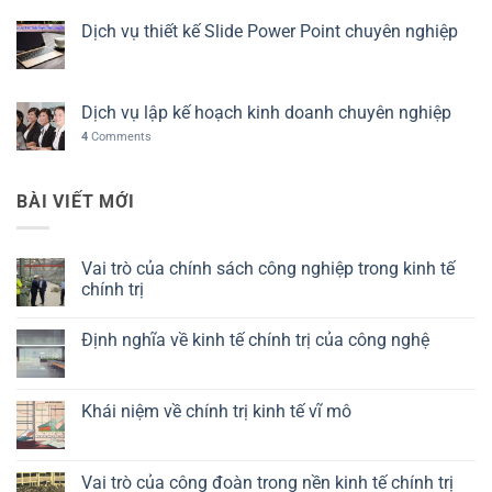
Dịch vụ thiết kế Slide Power Point chuyên nghiệp
Dịch vụ lập kế hoạch kinh doanh chuyên nghiệp
4
Comments
BÀI VIẾT MỚI
Vai trò của chính sách công nghiệp trong kinh tế
chính trị
Không
có
Định nghĩa về kinh tế chính trị của công nghệ
bình
luận
Không
ở
có
Vai
bình
trò
luận
Khái niệm về chính trị kinh tế vĩ mô
của
ở
chính
Định
Không
sách
nghĩa
có
công
về
bình
nghiệp
kinh
luận
Vai trò của công đoàn trong nền kinh tế chính trị
trong
tế
ở