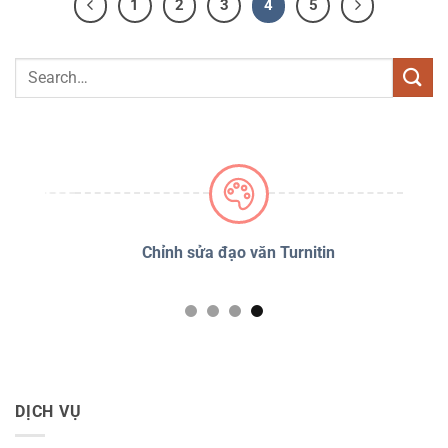
1
2
3
4
5
PSS
Chỉnh sửa đạo văn Turnitin
D
DỊCH VỤ