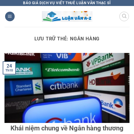
Bỏ
BÁO GIÁ DỊCH VỤ VIẾT THUÊ LUẬN VĂN THẠC SĨ
qua
nội
dung
LƯU TRỮ THẺ:
NGÂN HÀNG
24
Th10
Khái niệm chung về Ngân hàng thương