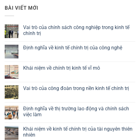
BÀI VIẾT MỚI
Vai trò của chính sách công nghiệp trong kinh tế
chính trị
Không
có
Định nghĩa về kinh tế chính trị của công nghệ
bình
luận
Không
ở
có
Vai
bình
trò
luận
Khái niệm về chính trị kinh tế vĩ mô
của
ở
chính
Định
Không
sách
nghĩa
có
công
về
bình
nghiệp
kinh
luận
Vai trò của công đoàn trong nền kinh tế chính trị
trong
tế
ở
kinh
chính
Khái
Không
tế
trị
niệm
có
chính
của
về
bình
trị
công
chính
luận
Định nghĩa về thị trường lao động và chính sách
nghệ
trị
ở
việc làm
kinh
Vai
tế
trò
Không
vĩ
của
có
mô
công
Khái niệm về kinh tế chính trị của tài nguyên thiên
bình
đoàn
luận
nhiên
trong
ở
nền