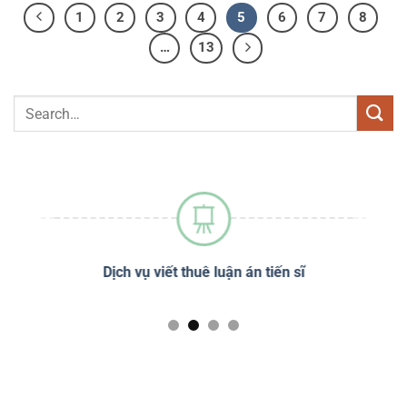
1
2
3
4
5
6
7
8
…
13
sĩ
Dịch vụ viết thuê luận án tiến sĩ
Dị