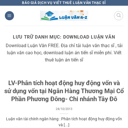
Bỏ
BÁO GIÁ DỊCH VỤ VIẾT THUÊ LUẬN VĂN THẠC SĨ
qua
nội
dung
LƯU TRỮ DANH MỤC:
DOWNLOAD LUẬN VĂN
Download Luận Văn FREE. Địa chỉ tải luận văn thạc sĩ , tải
luận văn cao học, download luận án tiến sĩ miễn phí. Viết
thuê luận án tiến sĩ
LV-Phân tích hoạt động huy động vốn và
sử dụng vốn tại Ngân Hàng Thương Mại Cổ
Phần Phương Đông- Chi nhánh Tây Đô
24/10/2013
Luận văn tài chính ngân hàng : Phân tích hoạt động huy động vốn
và [...]