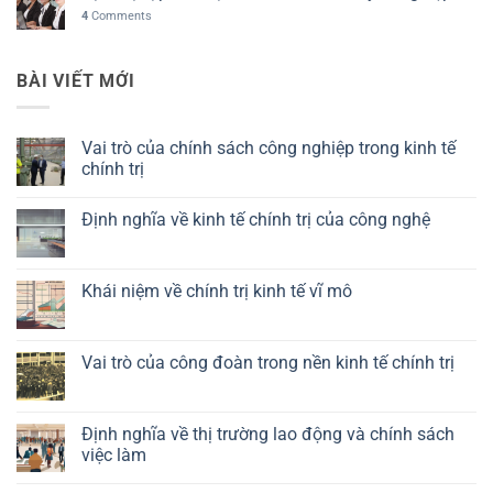
4
Comments
BÀI VIẾT MỚI
Vai trò của chính sách công nghiệp trong kinh tế
chính trị
Không
có
Định nghĩa về kinh tế chính trị của công nghệ
bình
luận
Không
ở
có
Vai
bình
trò
luận
Khái niệm về chính trị kinh tế vĩ mô
của
ở
chính
Định
Không
sách
nghĩa
có
công
về
bình
nghiệp
kinh
luận
Vai trò của công đoàn trong nền kinh tế chính trị
trong
tế
ở
kinh
chính
Khái
Không
tế
trị
niệm
có
chính
của
về
bình
trị
công
chính
luận
Định nghĩa về thị trường lao động và chính sách
nghệ
trị
ở
việc làm
kinh
Vai
tế
trò
Không
vĩ
của
có