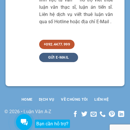
luận văn thạc sĩ, luận án tiến sĩ.
Liên hệ dịch vụ viết thuê luận văn
qua số Hotline hoặc địa chỉ E-Mail .
+092.4477.999
GỬI E-MAIL
HOME
DỊCH VỤ
VỀ CHÚNG TÔI
LIÊN HỆ
© 2026 • Luận Văn A-Z
Bạn cần hỗ trợ?