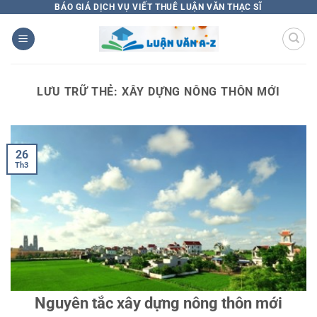
Bỏ
BÁO GIÁ DỊCH VỤ VIẾT THUÊ LUẬN VĂN THẠC SĨ
qua
nội
dung
LƯU TRỮ THẺ:
XÂY DỰNG NÔNG THÔN MỚI
26
Th3
Nguyên tắc xây dựng nông thôn mới