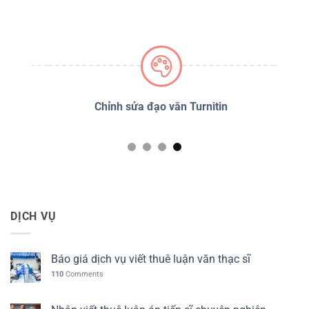
PSS
Chỉnh sửa đạo văn Turnitin
D
DỊCH VỤ
Báo giá dịch vụ viết thuê luận văn thạc sĩ
110
Comments