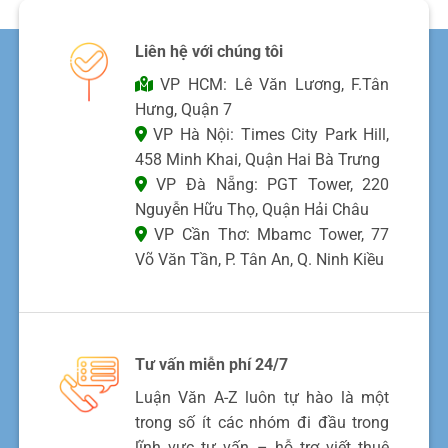
Liên hệ với chúng tôi
VP HCM: Lê Văn Lương, F.Tân
Hưng, Quận 7
VP Hà Nội: Times City Park Hill,
458 Minh Khai, Quận Hai Bà Trưng
VP Đà Nẵng: PGT Tower, 220
Nguyễn Hữu Thọ, Quận Hải Châu
VP Cần Thơ: Mbamc Tower, 77
Võ Văn Tần, P. Tân An, Q. Ninh Kiều
Tư vấn miễn phí 24/7
Luận Văn A-Z luôn tự hào là một
trong số ít các nhóm đi đầu trong
lĩnh vực tư vấn – hỗ trợ viết thuê