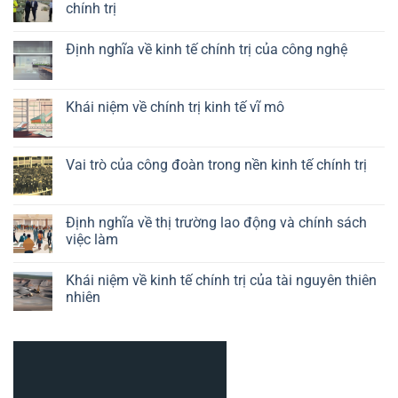
chính trị
Không
có
Định nghĩa về kinh tế chính trị của công nghệ
bình
luận
Không
ở
có
Vai
bình
trò
luận
Khái niệm về chính trị kinh tế vĩ mô
của
ở
chính
Định
Không
sách
nghĩa
có
công
về
bình
nghiệp
kinh
luận
Vai trò của công đoàn trong nền kinh tế chính trị
trong
tế
ở
kinh
chính
Khái
Không
tế
trị
niệm
có
chính
của
về
bình
trị
công
chính
luận
Định nghĩa về thị trường lao động và chính sách
nghệ
trị
ở
việc làm
kinh
Vai
tế
trò
Không
vĩ
của
có
mô
công
Khái niệm về kinh tế chính trị của tài nguyên thiên
bình
đoàn
luận
nhiên
trong
ở
nền
Định
Không
kinh
nghĩa
có
tế
về
bình
chính
thị
luận
trị
trường
ở
lao
Khái
động
niệm
và
về