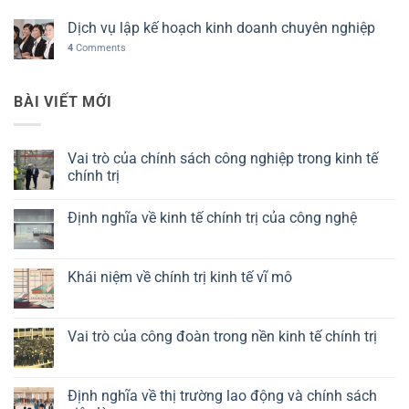
Dịch vụ lập kế hoạch kinh doanh chuyên nghiệp
4
Comments
BÀI VIẾT MỚI
Vai trò của chính sách công nghiệp trong kinh tế
chính trị
Không
có
Định nghĩa về kinh tế chính trị của công nghệ
bình
luận
Không
ở
có
Vai
bình
trò
luận
Khái niệm về chính trị kinh tế vĩ mô
của
ở
chính
Định
Không
sách
nghĩa
có
công
về
bình
nghiệp
kinh
luận
Vai trò của công đoàn trong nền kinh tế chính trị
trong
tế
ở
kinh
chính
Khái
Không
tế
trị
niệm
có
chính
của
về
bình
trị
công
chính
luận
Định nghĩa về thị trường lao động và chính sách
nghệ
trị
ở