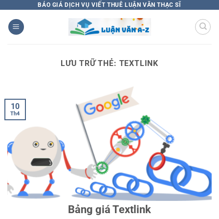
Bỏ
BÁO GIÁ DỊCH VỤ VIẾT THUÊ LUẬN VĂN THẠC SĨ
qua
nội
dung
LƯU TRỮ THẺ:
TEXTLINK
10
Th4
Bảng giá Textlink