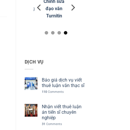
Dịch vụ phân
Chỉnh sửa
Dịch vụ viết
tích định lượng
đạo văn
thuê luận văn
SPSS
Turnitin
thạc sĩ
DỊCH VỤ
Báo giá dịch vụ viết
thuê luận văn thạc sĩ
110
Comments
Nhận viết thuê luận
án tiến sĩ chuyên
nghiệp
31
Comments