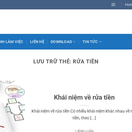
Ho
NH LÀM VIỆC
LIÊN HỆ
DOWNLOAD
TIN TỨC
LƯU TRỮ THẺ:
RỬA TIỀN
Khái niệm về rửa tiền
Khái niệm về rửa tiền Có nhiều khái niệm khác nhau về 
tiền, theo [...]
1 BÌNH LUẬN