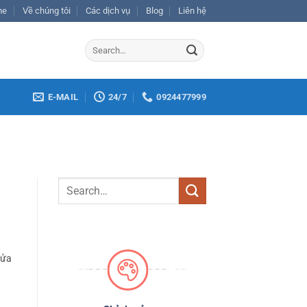
me
Về chúng tôi
Các dịch vụ
Blog
Liên hệ
E-MAIL
24/7
0924477999
rửa