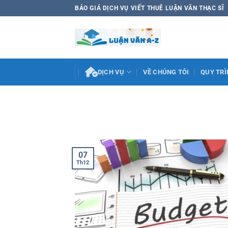
Bỏ
BÁO GIÁ DỊCH VỤ VIẾT THUÊ LUẬN VĂN THẠC SĨ
qua
nội
dung
DỊCH VỤ
VỀ CHÚNG TÔI
QUY TRÌ
07
Th12