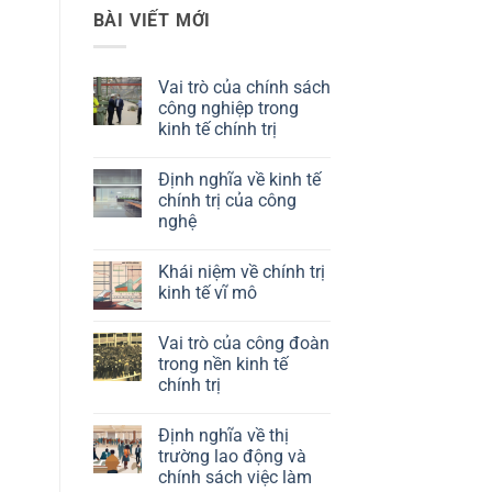
BÀI VIẾT MỚI
Vai trò của chính sách
công nghiệp trong
kinh tế chính trị
Không
có
Định nghĩa về kinh tế
bình
luận
chính trị của công
ở
nghệ
Vai
trò
Không
của
có
chính
Khái niệm về chính trị
bình
sách
luận
kinh tế vĩ mô
công
ở
nghiệp
Định
Không
trong
nghĩa
có
kinh
Vai trò của công đoàn
về
bình
tế
kinh
luận
trong nền kinh tế
chính
tế
ở
trị
chính trị
chính
Khái
trị
niệm
Không
của
về
có
công
chính
Định nghĩa về thị
bình
nghệ
trị
luận
trường lao động và
kinh
ở
tế
chính sách việc làm
Vai
vĩ