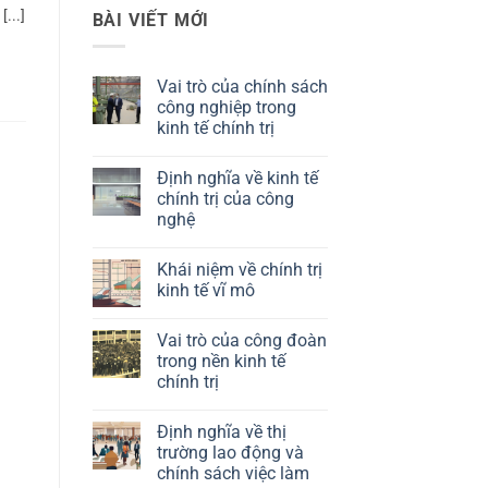
...]
BÀI VIẾT MỚI
Vai trò của chính sách
công nghiệp trong
kinh tế chính trị
Không
có
Định nghĩa về kinh tế
bình
luận
chính trị của công
ở
nghệ
Vai
trò
Không
của
có
chính
Khái niệm về chính trị
bình
sách
luận
kinh tế vĩ mô
công
ở
nghiệp
Định
Không
trong
nghĩa
có
kinh
Vai trò của công đoàn
về
bình
tế
kinh
luận
trong nền kinh tế
chính
tế
ở
trị
chính trị
chính
Khái
trị
niệm
Không
của
về
có
công
chính
Định nghĩa về thị
bình
nghệ
trị
luận
trường lao động và
kinh
ở
tế
chính sách việc làm
Vai
vĩ