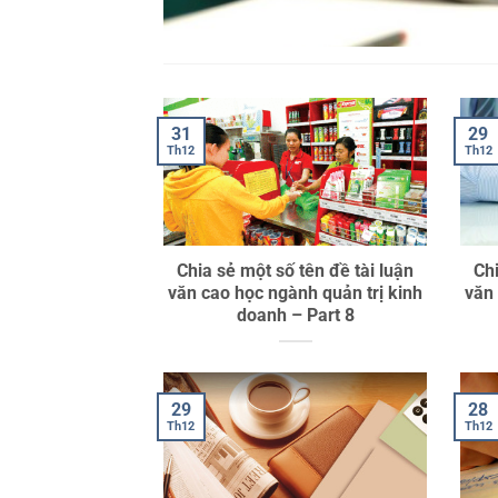
31
29
Th12
Th12
Chia sẻ một số tên đề tài luận
Chi
văn cao học ngành quản trị kinh
văn
doanh – Part 8
29
28
Th12
Th12