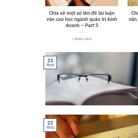
Chia sẻ một số tên đề tài luận
Chi
văn cao học ngành quản trị kinh
văn
doanh – Part 5
1 BÌNH LUẬN
23
Th12
23
Th12