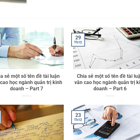
Dịch vụ viết
thuê luận văn
thạc sĩ
29
Th12
a sẻ một số tên đề tài luận
Chia sẻ một số tên đề tài lu
 cao học ngành quản trị kinh
văn cao học ngành quản trị k
doanh – Part 7
doanh – Part 6
23
Th12