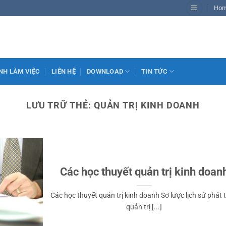
Ho
NH LÀM VIỆC
LIÊN HỆ
DOWNLOAD
TIN TỨC
LƯU TRỮ THẺ:
QUẢN TRỊ KINH DOANH
Các học thuyết quản trị kinh doan
Các học thuyết quản trị kinh doanh Sơ lược lịch sử phát t
quản trị [...]