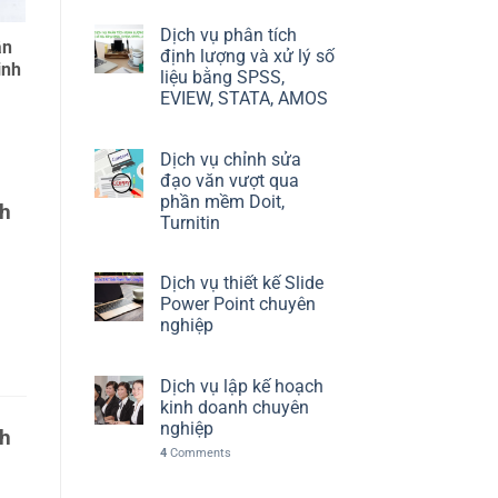
Dịch vụ phân tích
ận
định lượng và xử lý số
inh
liệu bằng SPSS,
EVIEW, STATA, AMOS
Dịch vụ chỉnh sửa
đạo văn vượt qua
phần mềm Doit,
nh
Turnitin
Dịch vụ thiết kế Slide
]
Power Point chuyên
nghiệp
Dịch vụ lập kế hoạch
kinh doanh chuyên
nghiệp
nh
4
Comments