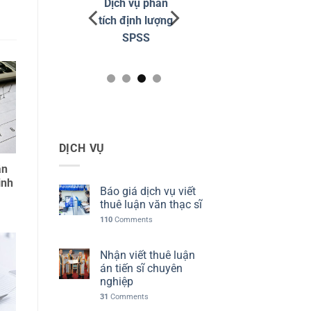
Dịch vụ viết
Dịch vụ phân
Chỉnh sửa
thuê luận án
tích định lượng
đạo văn
tiến sĩ
SPSS
Turnitin
DỊCH VỤ
ận
inh
Báo giá dịch vụ viết
thuê luận văn thạc sĩ
110
Comments
Nhận viết thuê luận
án tiến sĩ chuyên
nghiệp
31
Comments