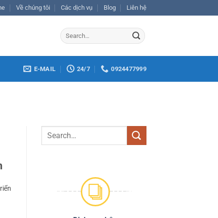
me
Về chúng tôi
Các dịch vụ
Blog
Liên hệ
E-MAIL
24/7
0924477999
h
riển