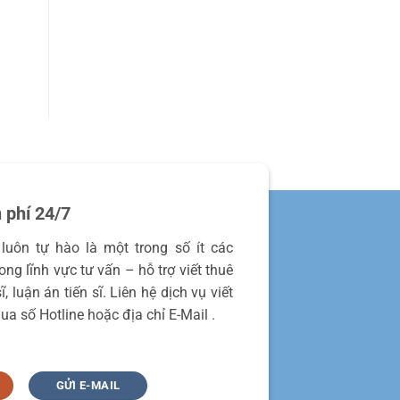
 phí 24/7
luôn tự hào là một trong số ít các
ng lĩnh vực tư vấn – hỗ trợ viết thuê
, luận án tiến sĩ. Liên hệ dịch vụ viết
ua số Hotline hoặc địa chỉ E-Mail .
GỬI E-MAIL