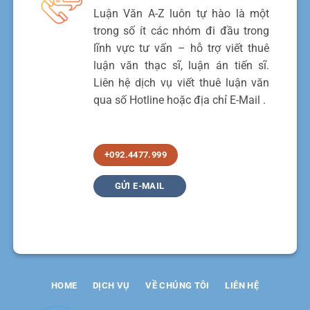
Luận Văn A-Z luôn tự hào là một
trong số ít các nhóm đi đầu trong
lĩnh vực tư vấn – hỗ trợ viết thuê
luận văn thạc sĩ, luận án tiến sĩ.
Liên hệ dịch vụ viết thuê luận văn
qua số Hotline hoặc địa chỉ E-Mail .
+092.4477.999
GỬI E-MAIL
HOME
DỊCH VỤ
VỀ CHÚNG TÔI
LIÊN HỆ