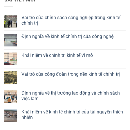
Vai trò của chính sách công nghiệp trong kinh tế
chính trị
Không
có
Định nghĩa về kinh tế chính trị của công nghệ
bình
luận
Không
ở
có
Vai
bình
trò
luận
Khái niệm về chính trị kinh tế vĩ mô
của
ở
chính
Định
Không
sách
nghĩa
có
công
về
bình
nghiệp
kinh
luận
Vai trò của công đoàn trong nền kinh tế chính trị
trong
tế
ở
kinh
chính
Khái
Không
tế
trị
niệm
có
chính
của
về
bình
trị
công
chính
luận
Định nghĩa về thị trường lao động và chính sách
nghệ
trị
ở
việc làm
kinh
Vai
tế
trò
Không
vĩ
của
có
mô
công
Khái niệm về kinh tế chính trị của tài nguyên thiên
bình
đoàn
luận
nhiên
trong
ở
nền
Định
Không
kinh
nghĩa
có
tế