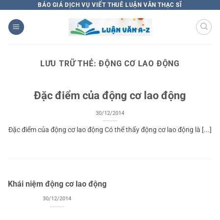
Bỏ
BÁO GIÁ DỊCH VỤ VIẾT THUÊ LUẬN VĂN THẠC SĨ
qua
nội
dung
LƯU TRỮ THẺ:
ĐỘNG CƠ LAO ĐỘNG
Đặc điểm của động cơ lao động
30/12/2014
Đặc điểm của động cơ lao động Có thể thấy động cơ lao động là [...]
Khái niệm động cơ lao động
30/12/2014