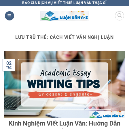
Bỏ
BÁO GIÁ DỊCH VỤ VIẾT THUÊ LUẬN VĂN THẠC SĨ
qua
nội
dung
LƯU TRỮ THẺ:
CÁCH VIẾT VĂN NGHỊ LUẬN
02
Th2
Kinh Nghiệm Viết Luận Văn: Hướng Dẫn