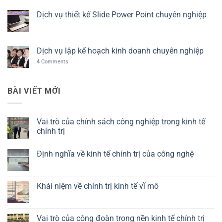
Dịch vụ thiết kế Slide Power Point chuyên nghiệp
Dịch vụ lập kế hoạch kinh doanh chuyên nghiệp
4
Comments
BÀI VIẾT MỚI
Vai trò của chính sách công nghiệp trong kinh tế
chính trị
Không
có
Định nghĩa về kinh tế chính trị của công nghệ
bình
luận
Không
ở
có
Vai
bình
trò
luận
Khái niệm về chính trị kinh tế vĩ mô
của
ở
chính
Định
Không
sách
nghĩa
có
công
về
bình
nghiệp
kinh
luận
Vai trò của công đoàn trong nền kinh tế chính trị
trong
tế
ở